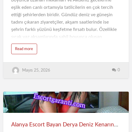
boyunca uzanan mekanları ve Akdeniz gecelerine
eşlik eden canlı ortamıyla tatilcilerin en çok tercih
ettiği şehirlerden biridir. Gündüz deniz ve güneşin
tadını çıkaran ziyaretçiler, akşam saatlerinde ise
şehrin farklı yüzünü keşfetme fırsatı bulur. Özellikle
sıcak yaz akşamlarında sahil boyunca oluşan
atmosfer, tatilin en keyifli anlarını oluşturabilir.
Read more
Alanya escort bayan deneyimi, geçirilen zamanı daha
özel ve planlı hale getirmek isteyen kişiler için tercih
edilen alternatiflerden biri haline gelmiştir.
0
Mayıs 25, 2026
Alanya Yaz Akşamlarının Farklı Atmosferi
Alanya’da yaz akşamları, gündüz saatlerinden
tamamen farklı bir enerjiye sahiptir. Sahil boyunca
sıralanan restoranlar, açık hava mekanları ve hafif
esen Akdeniz rüzgarı, insanı rahatlatan bir ortam
oluşturur. Özellikle gün batımından sonra başlayan
hareketlilik, tatil sürecini daha canlı hale getirir.
Alanya Escort Bayan Derya Deniz Kenarında Huzurlu ve Keyifli Zaman