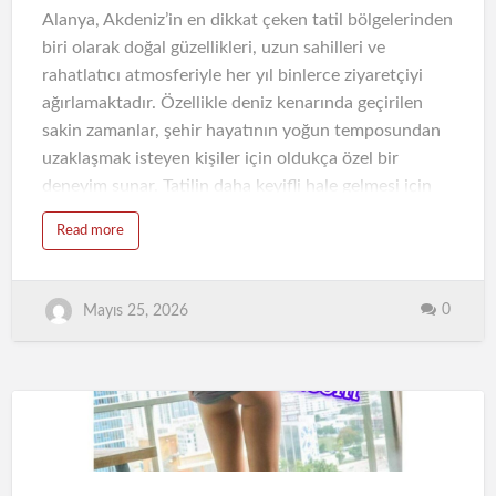
…
Alanya, Akdeniz’in en dikkat çeken tatil bölgelerinden
biri olarak doğal güzellikleri, uzun sahilleri ve
rahatlatıcı atmosferiyle her yıl binlerce ziyaretçiyi
ağırlamaktadır. Özellikle deniz kenarında geçirilen
sakin zamanlar, şehir hayatının yoğun temposundan
uzaklaşmak isteyen kişiler için oldukça özel bir
deneyim sunar. Tatilin daha keyifli hale gelmesi için
geçirilen anların kaliteli olması büyük önem taşır. Bu
Read more
noktada Alanya escort bayan deneyimi, rahat iletişim
ve huzurlu bir atmosfer arayan kişiler tarafından
tercih edilen seçeneklerden biri haline gelmiştir.
0
Mayıs 25, 2026
Alanya Sahillerinin Rahatlatıcı Atmosferi
Alanya sahilleri, günün her saatinde farklı bir güzellik
sunmaktadır. Sabah saatlerinde sakin bir ortam
hakimken, akşam saatlerine doğru deniz kenarında
oluşan atmosfer daha etkileyici hale gelir. Hafif esen
rüzgar, dalga sesleri ve Akdeniz’in sıcak havası,