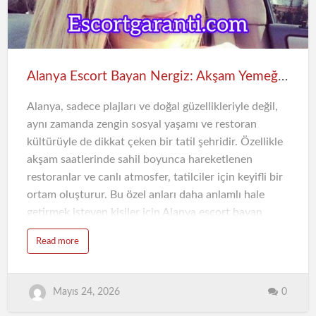
Mahmutlar, Alanya merkezine yakın konumu ve
hareketli yapısıyla dikkat çeker. Bölgede yer alan sahil
kafeleri, restoranlar, yürüyüş alanları ve sosyal
mekanlar, günün her saatinde aktif bir yaşam sunar.
Alanya Escort Bayan Nergiz: Akşam Yemeğinde Keyifli ve Özel Anlar
Özellikle yaz aylarında yoğunlaşan turist hareketliliği,
Mahmutlar’ın sosyal atmosferini daha canlı hale
Alanya, sadece plajları ve doğal güzellikleriyle değil,
getirir.
aynı zamanda zengin sosyal yaşamı ve restoran
kültürüyle de dikkat çeken bir tatil şehridir. Özellikle
Read more
akşam saatlerinde sahil boyunca hareketlenen
restoranlar ve canlı atmosfer, tatilciler için keyifli bir
ortam oluşturur. Bu özel anları daha anlamlı hale
getirmek isteyen kişiler için Alanya escort bayan
deneyimi, sosyal açıdan farklı bir alternatif
Read more
sunmaktadır.
Alanya’da Akşam Yemeği Kültürü
0
Akdeniz mutfağının eşsiz lezzetlerini sunan Alanya
Mayıs 24, 2026
restoranları, yerli ve yabancı turistlerin en çok vakit