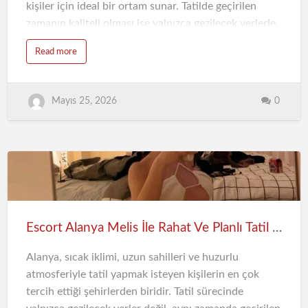
kişiler için ideal bir ortam sunar. Tatilde geçirilen
zamanın kaliteli olması ise yalnızca gezilecek yerlerle
değil, aynı zamanda oluşturulan atmosferle de
Read more
doğrudan bağlantılıdır. Bu noktada Alanya
Mahmutlar escort deneyimi, daha rahat ve planlı bir
tatil geçirmek isteyen kişiler için dikkat çeken
0
Mayıs 25, 2026
alternatiflerden biri haline gelmiştir.
Mahmutlar’ın Hareketli Sahil Yaşamı
Mahmutlar sahili, günün her saatinde canlı bir
atmosfere sahiptir. Sabah yürüyüşleri, deniz
kenarında geçirilen sakin saatler ve akşam saatlerinde
oluşan sahil hareketliliği, bölgeyi farklı kılan detaylar
arasında yer alır. Özellikle yaz sezonunda sahil
Escort Alanya Melis İle Rahat Ve Planlı Tatil Süreci
boyunca oluşan ortam, ziyaretçiler…
Alanya, sıcak iklimi, uzun sahilleri ve huzurlu
atmosferiyle tatil yapmak isteyen kişilerin en çok
tercih ettiği şehirlerden biridir. Tatil sürecinde