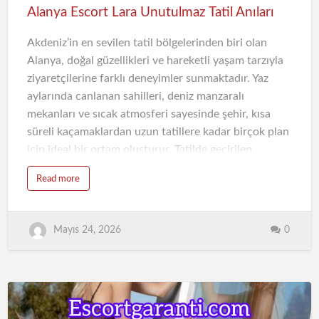
insanın zihinsel olarak rahatlamasına yar…
Alanya Escort Lara Unutulmaz Tatil Anıları
Akdeniz’in en sevilen tatil bölgelerinden biri olan
Alanya, doğal güzellikleri ve hareketli yaşam tarzıyla
ziyaretçilerine farklı deneyimler sunmaktadır. Yaz
aylarında canlanan sahilleri, deniz manzaralı
mekanları ve sıcak atmosferi sayesinde şehir, kısa
süreli kaçamaklardan uzun tatillere kadar birçok plan
için ideal bir ortam oluşturur. Tatilde geçirilen
zamanın kaliteli olması ise yalnızca gezilecek yerlerle
Read more
değil, yaşanan anların nasıl değerlendirildiğiyle de
ilgilidir. Bu noktada Alanya escort deneyimi, tatiline
farklı bir dokunuş katmak isteyen kişiler için tercih
0
Mayıs 24, 2026
edilen seçeneklerden biri haline gelmiştir.
Alanya’da Zamanın Değerini Hissetmek
Tatil sırasında yapılan aktiviteler kadar, o anların
bıraktığı his de önemlidir. Sabah saatlerinde sahilde