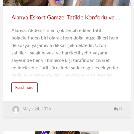
yürümek, gün içerisinde denizin tadını çıkarmak ve
akşam saatlerinde sakin bir ortamda vakit geçirmek,
Alanya’da en çok tercih edilen aktiviteler aras…
Alanya Eskort Gamze: Tatilde Konforlu ve Keyifli Zaman
Alanya, Akdeniz’in en çok tercih edilen tatil
bölgelerinden biri olarak hem doğal güzellikleri hem
de sosyal yaşamıyla dikkat çekmektedir. Uzun
sahilleri, sıcak havası ve hareketli şehir yaşamı
sayesinde her yıl binlerce kişi tarafından ziyaret
edilmektedir. Tatil sürecinde sadece gezilecek yerler
değil, aynı zamanda geçirilen zamanın kalitesi de
büyük önem taşır. Bu noktada Alanya eskort
Read more
deneyimi, konforlu ve planlı bir tatil geçirmek isteyen
kişiler için dikkat çeken alternatiflerden biri haline
gelmiştir.
0
Mayıs 24, 2026
Tatilde Konfor Neden Önemlidir?
Tatilin amacı yalnızca dinlenmek değil, aynı zamanda
günlük hayatın stresinden uzaklaşarak zihinsel olarak