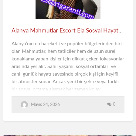
rahatlamaktır. Plansız geçen bir süreç bazen kişiyi
yorabilir ve tatilden beklenen verimi düşürebilir. Bu
nedenle konforlu bir ortam oluşturmak, tatil
kalitesini doğrudan etkileyen önemli unsurlar
Alanya Mahmutlar Escort Ela Sosyal Hayata Daha Kolay Uyum
arasında yer alır.
Alanya’nın en hareketli ve popüler bölgelerinden biri
Özell…
olan Mahmutlar, hem tatilciler hem de uzun süreli
konaklama yapan kişiler için dikkat çeken lokasyonlar
arasında yer alır. Sahil yaşamı, sosyal ortamları ve
canlı günlük hayatı sayesinde birçok kişi için keyifli
bir atmosfer sunar. Ancak yeni bir şehre veya farklı
bir sosyal ortama alışmak her zaman kolay
olmayabilir. Bu noktada Alanya Mahmutlar escort
deneyimi, sosyal uyum sürecini daha rahat hale
0
Mayıs 24, 2026
getirmek isteyen kişiler için tercih edilen
seçeneklerden biri haline gelmiştir.
Mahmutlar’ın Sosyal Yaşamı