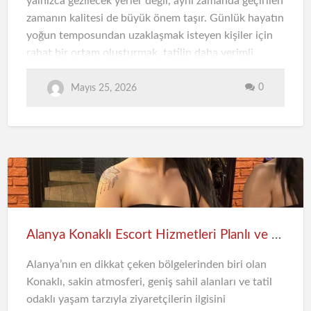
yalnızca gezilecek yerler değil, aynı zamanda geçirilen
zamanın kalitesi de büyük önem taşır. Günlük hayatın
yoğun temposundan uzaklaşmak isteyen kişiler için
rahat bir ortam oluşturmak, tatilin daha verimli
geçmesini sağlar. Bu noktada Escort Alanya deneyimi,
planlı ve konforlu zaman geçirmek isteyen kişiler için
0
Mayıs 25, 2026
dikkat çeken alternatiflerden biri haline gelmiştir.
Tatilde Rahatlık ve Konforun Önemi
Bir tatilin kaliteli geçmesi için kişinin kendini huzurlu
hissetmesi gerekir. Plansız geçen yoğun günler yerine
dengeli bir program oluşturmak, hem fiziksel hem de
zihinsel açıdan rahatlamayı sağlar. Özellikle Alanya
gibi hareketli bir tatil bölgesinde doğru planlama
Alanya Konaklı Escort Hizmetleri Planlı ve Konforlu Tatil Deneyimi
yapmak, zamanı daha keyifli değerlendirmeye
yardımcı olmaktadır.
Alanya’nın en dikkat çeken bölgelerinden biri olan
Konaklı, sakin atmosferi, geniş sahil alanları ve tatil
Read more
odaklı yaşam tarzıyla ziyaretçilerin ilgisini