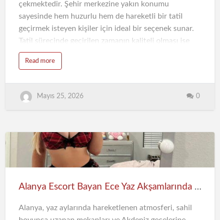
çekmektedir. Şehir merkezine yakın konumu
sayesinde hem huzurlu hem de hareketli bir tatil
geçirmek isteyen kişiler için ideal bir seçenek sunar.
Tatil sürecinde geçirilen zamanın kaliteli olması ise
yalnızca konaklama ile değil, planlı hareket etmekle
Read more
de doğrudan bağlantılıdır. Bu noktada Alanya Konaklı
escort deneyimi, daha düzenli ve rahat bir tatil
geçirmek isteyen kişiler tarafından tercih
0
Mayıs 25, 2026
edilmektedir.
Konaklı’da Rahat ve Dengeli Tatil Atmosferi
Konaklı bölgesi, Alanya’nın yoğun merkezine göre
daha sakin bir yapıya sahiptir. Sahil boyunca uzanan
yürüyüş yolları, deniz manzaralı mekanlar ve huzurlu
ortamı sayesinde dinlenmek isteyen kişiler için keyifli
bir atmosfer oluşturur.
Alanya Escort Bayan Ece Yaz Akşamlarında Keyifli ve Unutulmaz Anlar
Özellikle yoğun iş temposundan…
Alanya, yaz aylarında hareketlenen atmosferi, sahil