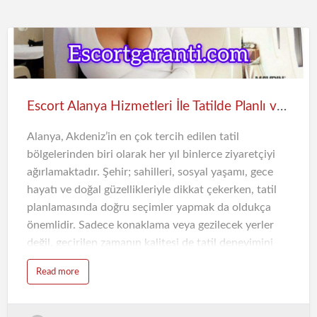
geçirdiği mekanlar arasında yer alır. Deniz manzaralı
restoranlarda geçirilen akşamlar, sakin müzikler ve
keyifli sohbetlerle birleştiğinde unutulmaz bir
deneyime dönüşebilir.
Bu noktada Alanya escort bayan tercih eden kişiler
Escort Alanya Hizmetleri İle Tatilde Planlı ve Keyifli Zaman
için önemli olan detaylardan biri, sosyal ortamlarda
rahat iletişim kurabilmektir. Doğr…
Alanya, Akdeniz’in en çok tercih edilen tatil
bölgelerinden biri olarak her yıl binlerce ziyaretçiyi
ağırlamaktadır. Şehir; sahilleri, sosyal yaşamı, gece
hayatı ve doğal güzellikleriyle dikkat çekerken, tatil
planlamasında doğru seçimler yapmak da oldukça
önemlidir. Sadece konaklama veya gezilecek yerler
değil, geçirilen zamanın kalitesi de tatil deneyimini
doğrudan etkiler. Bu noktada Escort Alanya
Read more
hizmetleri, daha planlı ve sosyal bir tatil geçirmek
isteyen kişiler tarafından tercih edilen seçeneklerden
biri haline gelmiştir.